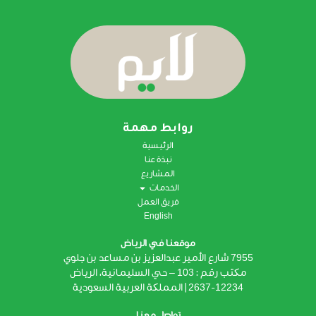
روابط مهمة
الرئيسية
نبذة عنا
المشاريع
الخدمات
فريق العمل
English
موقعنا في الرياض
7955 شارع الأمیر عبدالعزیز بن مساعد بن جلوي
مکتب رقم : 103 – حي السلیمانیة, الریاض
2637-12234 | المملکة العربیة السعودیة
تواصل معنا